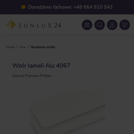
Przejdź do głównej zawartości
Doradztwo fachowe: +48 664 910 542
/
/
Home
Inne
Bezpłatne próbki
Wzór lameli Alu 4067
Żaluzja Premium Próbka
Pomiń galerię zdjęć