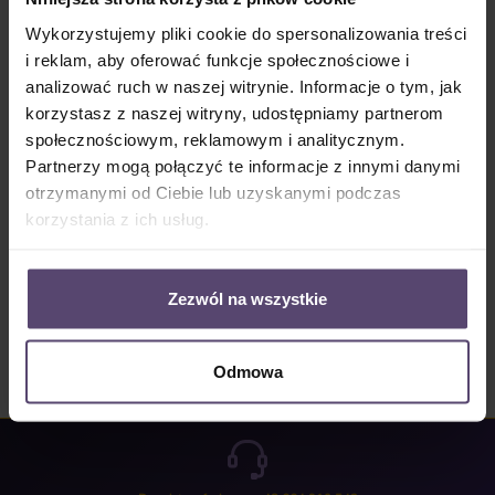
Dostępny, czas dostawy: 2-5 Tage
Wykorzystujemy pliki cookie do spersonalizowania treści
Ilość produktu: Wprowadź żądaną ilość lub użyj przycisków, aby zwiększyć lub zm
i reklam, aby oferować funkcje społecznościowe i
Do koszyka
analizować ruch w naszej witrynie. Informacje o tym, jak
korzystasz z naszej witryny, udostępniamy partnerom
Numer produktu:
MU_JP_4067_PG3
społecznościowym, reklamowym i analitycznym.
Partnerzy mogą połączyć te informacje z innymi danymi
otrzymanymi od Ciebie lub uzyskanymi podczas
Opis
korzystania z ich usług.
Properties
Opinie/Recenzje
Zezwól na wszystkie
Odmowa