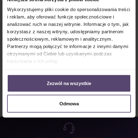
Dostępny, czas dostawy: 2-5 Tage
Wykorzystujemy pliki cookie do spersonalizowania treści
Ilość produktu: Wprowadź żądaną ilość lub użyj przycisków, aby zwiększyć lub zm
i reklam, aby oferować funkcje społecznościowe i
Do koszyka
analizować ruch w naszej witrynie. Informacje o tym, jak
korzystasz z naszej witryny, udostępniamy partnerom
Numer produktu:
MU_JP_4090_PG5
społecznościowym, reklamowym i analitycznym.
Partnerzy mogą połączyć te informacje z innymi danymi
otrzymanymi od Ciebie lub uzyskanymi podczas
Opis
korzystania z ich usług.
Properties
Opinie/Recenzje
Zezwól na wszystkie
Odmowa