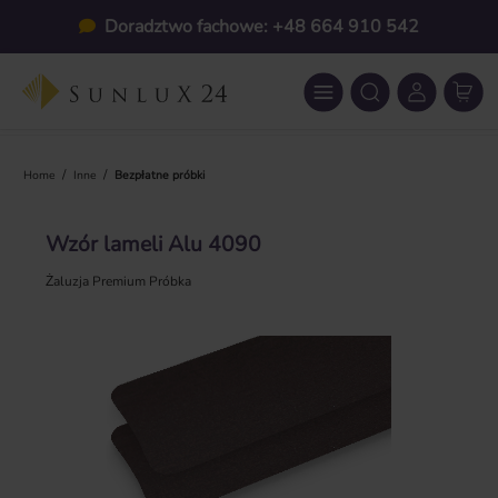
Przejdź do głównej zawartości
Doradztwo fachowe: +48 664 910 542
/
/
Home
Inne
Bezpłatne próbki
Wzór lameli Alu 4090
Żaluzja Premium Próbka
Pomiń galerię zdjęć