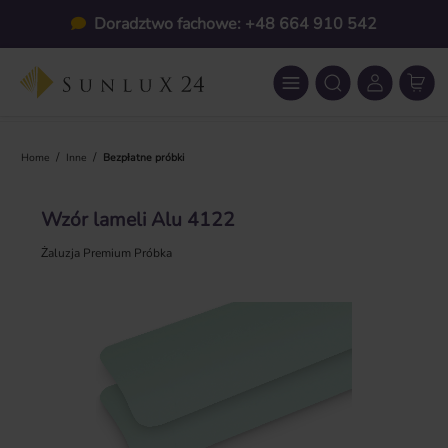
Przejdź do głównej zawartości
Doradztwo fachowe: +48 664 910 542
/
/
Home
Inne
Bezpłatne próbki
Wzór lameli Alu 4122
Żaluzja Premium Próbka
Pomiń galerię zdjęć