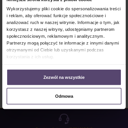
Dostępny, czas dostawy: 2-5 Tage
Wykorzystujemy pliki cookie do spersonalizowania treści
Ilość produktu: Wprowadź żądaną ilość lub użyj przycisków, aby zwiększyć lub zm
i reklam, aby oferować funkcje społecznościowe i
Do koszyka
analizować ruch w naszej witrynie. Informacje o tym, jak
korzystasz z naszej witryny, udostępniamy partnerom
Numer produktu:
MU_JP_4122_PG1
społecznościowym, reklamowym i analitycznym.
Partnerzy mogą połączyć te informacje z innymi danymi
otrzymanymi od Ciebie lub uzyskanymi podczas
Opis
korzystania z ich usług.
Properties
Opinie/Recenzje
Zezwól na wszystkie
Odmowa