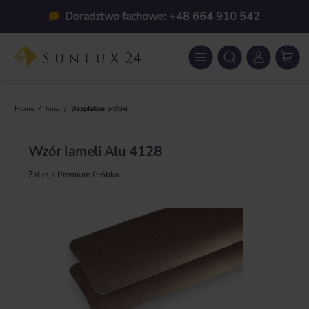
Przejdź do głównej zawartości
Doradztwo fachowe: +48 664 910 542
/
/
Home
Inne
Bezpłatne próbki
Wzór lameli Alu 4128
Żaluzja Premium Próbka
Pomiń galerię zdjęć