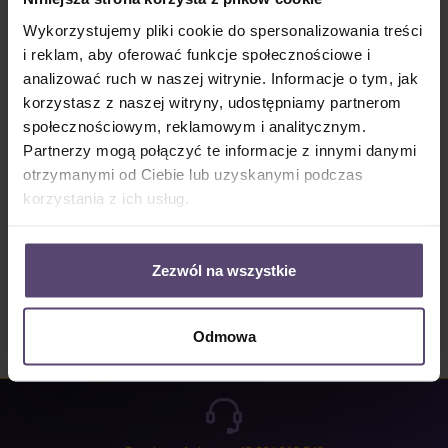
Dostępny, czas dostawy: 2-5 Tage
Wykorzystujemy pliki cookie do spersonalizowania treści
Ilość produktu: Wprowadź żądaną ilość lub użyj przycisków, aby zwiększyć lub zm
i reklam, aby oferować funkcje społecznościowe i
Do koszyka
analizować ruch w naszej witrynie. Informacje o tym, jak
korzystasz z naszej witryny, udostępniamy partnerom
Numer produktu:
MU_JP_4128_PG2
społecznościowym, reklamowym i analitycznym.
Partnerzy mogą połączyć te informacje z innymi danymi
otrzymanymi od Ciebie lub uzyskanymi podczas
Opis
korzystania z ich usług.
Properties
Opinie/Recenzje
Zezwól na wszystkie
Odmowa