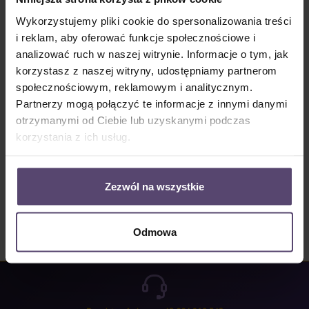
Dostępny, czas dostawy: 2-5 Tage
Wykorzystujemy pliki cookie do spersonalizowania treści
Ilość produktu: Wprowadź żądaną ilość lub użyj przycisków, aby zwiększyć lub zm
i reklam, aby oferować funkcje społecznościowe i
Do koszyka
analizować ruch w naszej witrynie. Informacje o tym, jak
korzystasz z naszej witryny, udostępniamy partnerom
Numer produktu:
MU_JP_4130_PG4
społecznościowym, reklamowym i analitycznym.
Partnerzy mogą połączyć te informacje z innymi danymi
otrzymanymi od Ciebie lub uzyskanymi podczas
Opis
korzystania z ich usług.
Properties
Opinie/Recenzje
Zezwól na wszystkie
Odmowa