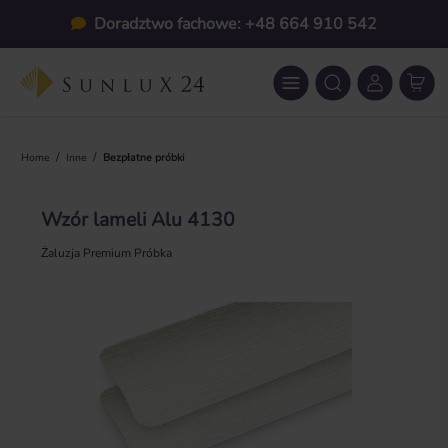
Przejdź do głównej zawartości
Doradztwo fachowe: +48 664 910 542
/
/
Home
Inne
Bezpłatne próbki
Wzór lameli Alu 4130
Żaluzja Premium Próbka
Pomiń galerię zdjęć