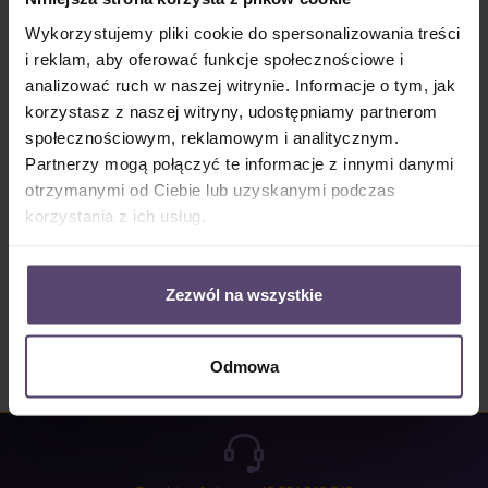
Dostępny, czas dostawy: 2-5 Tage
Wykorzystujemy pliki cookie do spersonalizowania treści
Ilość produktu: Wprowadź żądaną ilość lub użyj przycisków, aby zwiększyć lub zm
i reklam, aby oferować funkcje społecznościowe i
Do koszyka
analizować ruch w naszej witrynie. Informacje o tym, jak
korzystasz z naszej witryny, udostępniamy partnerom
Numer produktu:
MU_LV_B0780_PG0
społecznościowym, reklamowym i analitycznym.
Partnerzy mogą połączyć te informacje z innymi danymi
otrzymanymi od Ciebie lub uzyskanymi podczas
Opis
korzystania z ich usług.
Properties
Opinie/Recenzje
Zezwól na wszystkie
Odmowa