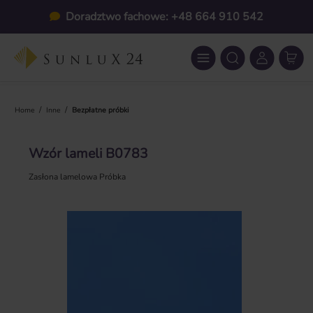
Przejdź do głównej zawartości
Doradztwo fachowe: +48 664 910 542
/
/
Home
Inne
Bezpłatne próbki
Wzór lameli B0783
Zasłona lamelowa Próbka
Pomiń galerię zdjęć