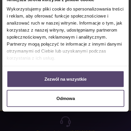
Dostępny, czas dostawy: 2-5 Tage
Wykorzystujemy pliki cookie do spersonalizowania treści
Ilość produktu: Wprowadź żądaną ilość lub użyj przycisków, aby zwiększyć lub zm
i reklam, aby oferować funkcje społecznościowe i
Do koszyka
analizować ruch w naszej witrynie. Informacje o tym, jak
korzystasz z naszej witryny, udostępniamy partnerom
Numer produktu:
MU_LV_B0783_PG0
społecznościowym, reklamowym i analitycznym.
Partnerzy mogą połączyć te informacje z innymi danymi
otrzymanymi od Ciebie lub uzyskanymi podczas
Opis
korzystania z ich usług.
Properties
Opinie/Recenzje
Zezwól na wszystkie
Odmowa