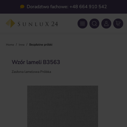
Przejdź do głównej zawartości
Doradztwo fachowe: +48 664 910 542
/
/
Home
Inne
Bezpłatne próbki
Wzór lameli B3563
Zasłona lamelowa Próbka
Pomiń galerię zdjęć