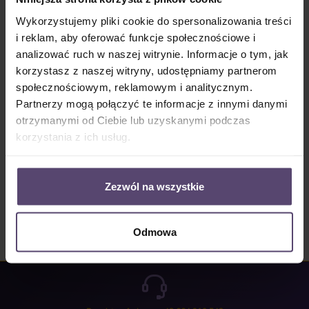
Dostępny, czas dostawy: 2-5 Tage
Wykorzystujemy pliki cookie do spersonalizowania treści
Ilość produktu: Wprowadź żądaną ilość lub użyj przycisków, aby zwiększyć lub zm
i reklam, aby oferować funkcje społecznościowe i
Do koszyka
analizować ruch w naszej witrynie. Informacje o tym, jak
korzystasz z naszej witryny, udostępniamy partnerom
Numer produktu:
MU_LV_B3563_PG3
społecznościowym, reklamowym i analitycznym.
Partnerzy mogą połączyć te informacje z innymi danymi
otrzymanymi od Ciebie lub uzyskanymi podczas
Opis
korzystania z ich usług.
Properties
Opinie/Recenzje
Zezwól na wszystkie
Odmowa