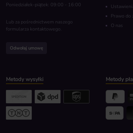
Poniedziałek-piątek: 09:00 - 16:00
Ustawieni
Prawo do 
Lub za pośrednictwem naszego
O nas
formularza kontaktowego
.
Odwołaj umowę
Metody wysyłki
Metody pła
Custom image 2
Custom image 3
UPS / DPD
PayPal
Kr
Przesyłka gabarytowa
Banktransfer
Bli