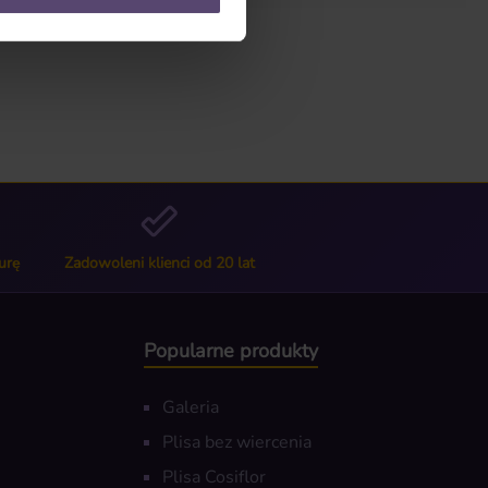
urę
Zadowoleni klienci od 20 lat
Popularne produkty
Galeria
Plisa bez wiercenia
Plisa Cosiflor