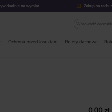
dywidualnie na wymiar
Zakup na rachu
e
Ochrona przed insektami
Rolety dachowe
Rol
Cena regularn
0,00 zł