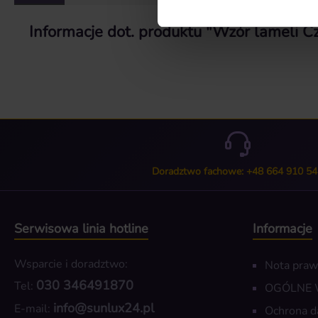
Informacje dot. produktu "Wzór lameli 
Doradztwo fachowe: +48 664 910 54
Serwisowa linia hotline
Informacje
Wsparcie i doradztwo:
Nota pra
030 346491870
Tel:
OGÓLNE
info@sunlux24.pl
E-mail:
Ochrona d