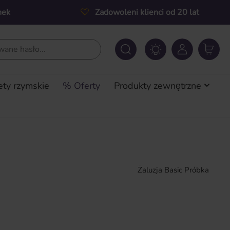
nek
Zadowoleni klienci od 20 lat
ety rzymskie
% Oferty
Produkty zewnętrzne
Żaluzja Basic Próbka
a: