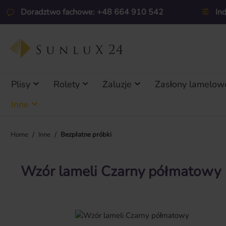
ejdź do głównej zawartości
Przejdź do wyszukiwania
Przejdź do głównej nawigacji
Doradztwo fachowe: +48 664 910 542
In
Plisy
Rolety
Żaluzje
Zasłony lamelow
Inne
/
/
Home
Inne
Bezpłatne próbki
Wzór lameli Czarny półmatowy
Pomiń galerię zdjęć