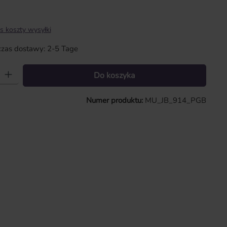
s koszty wysyłki
zas dostawy: 2-5 Tage
 Wprowadź żądaną ilość lub użyj przycisków, aby zwiększyć lub zmniejszy
Do koszyka
Numer produktu:
MU_JB_914_PGB