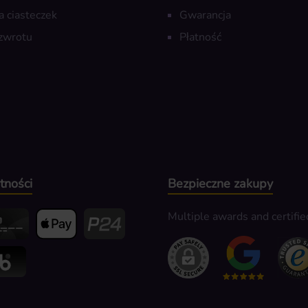
a ciasteczek
Gwarancja
zwrotu
Płatność
tności
Bezpieczne zakupy
Multiple awards and certifie
edit- oder Debitkarte
Apple Pay
Przelewy24
k