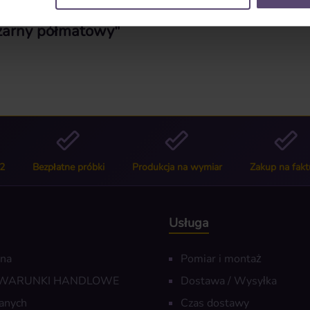
Czarny półmatowy"
2
Bezpłatne próbki
Produkcja na wymiar
Zakup na fakt
Usługa
wna
Pomiar i montaż
 WARUNKI HANDLOWE
Dostawa / Wysyłka
anych
Czas dostawy