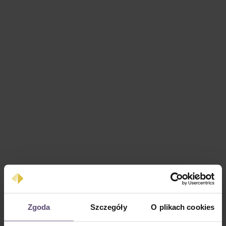
Cena regularna:
0,00 zł
Zgoda
Szczegóły
O plikach cookies
Ceny z VAT plus koszty wysyłki