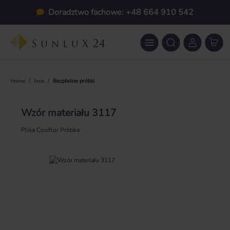
Przejdź do głównej zawartości
Doradztwo fachowe: +48 664 910 542
/
/
Home
Inne
Bezpłatne próbki
Wzór materiału 3117
Plisa Cosiflor Próbka
Pomiń galerię zdjęć