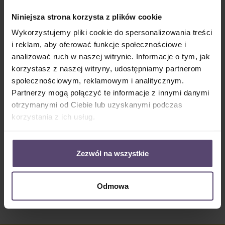
Dostępny, czas dostawy: 2-5 Tage
Niniejsza strona korzysta z plików cookie
Ilość produktu: Wprowadź żądaną ilość lub użyj przycisków, aby zwiększyć lub zm
Do koszyka
Wykorzystujemy pliki cookie do spersonalizowania treści
i reklam, aby oferować funkcje społecznościowe i
Numer produktu:
MU_PC_3117_PG2
analizować ruch w naszej witrynie. Informacje o tym, jak
korzystasz z naszej witryny, udostępniamy partnerom
społecznościowym, reklamowym i analitycznym.
Opis
Partnerzy mogą połączyć te informacje z innymi danymi
otrzymanymi od Ciebie lub uzyskanymi podczas
• Informacje o tkaninie 3117: • 39% Odbicie • 38%
Absorpcja • 23% Przepuszczalność światła • półprzez…
korzystania z ich usług.
Więcej
Properties
Zezwól na wszystkie
Opinie/Recenzje
Odmowa