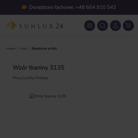
Przejdź do głównej zawartości
Doradztwo fachowe: +48 664 910 542
/
/
Home
Inne
Bezpłatne próbki
Wzór tkaniny 3135
Plisa Cosiflor Próbka
Pomiń galerię zdjęć