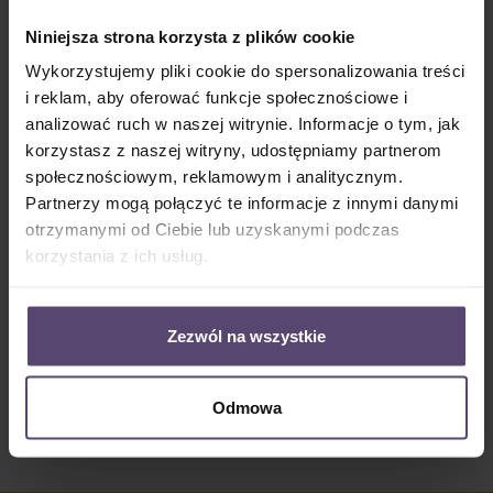
Dostępny, czas dostawy: 2-5 Tage
Niniejsza strona korzysta z plików cookie
Ilość produktu: Wprowadź żądaną ilość lub użyj przycisków, aby zwiększyć lub zm
Do koszyka
Wykorzystujemy pliki cookie do spersonalizowania treści
i reklam, aby oferować funkcje społecznościowe i
Numer produktu:
MU_PC_3135_PG1
analizować ruch w naszej witrynie. Informacje o tym, jak
korzystasz z naszej witryny, udostępniamy partnerom
społecznościowym, reklamowym i analitycznym.
Opis
Partnerzy mogą połączyć te informacje z innymi danymi
otrzymanymi od Ciebie lub uzyskanymi podczas
• Informacje o tkaninie 3135: • 39% Odbicie • 17%
Absorpcja • 44% Przepuszczalność światła • półprzez…
korzystania z ich usług.
Więcej
Properties
Zezwól na wszystkie
Opinie/Recenzje
Odmowa