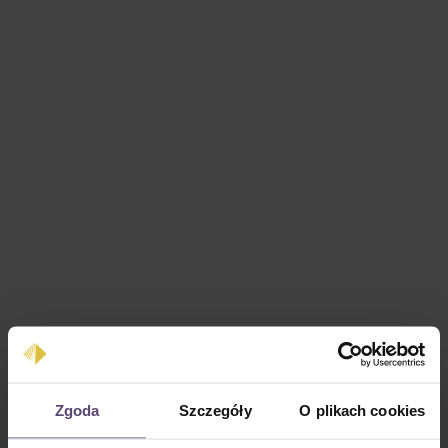
Cena regularna:
0,00 zł
Zgoda
Szczegóły
O plikach cookies
Ceny z VAT plus koszty wysyłki