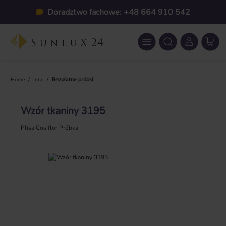
Przejdź do głównej zawartości
Doradztwo fachowe: +48 664 910 542
/
/
Home
Inne
Bezpłatne próbki
Wzór tkaniny 3195
Plisa Cosiflor Próbka
Pomiń galerię zdjęć