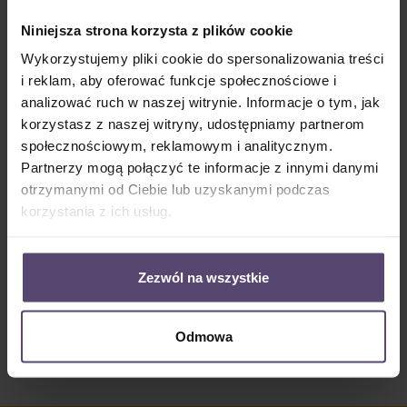
Dostępny, czas dostawy: 2-5 Tage
Niniejsza strona korzysta z plików cookie
Ilość produktu: Wprowadź żądaną ilość lub użyj przycisków, aby zwiększyć lub zm
Do koszyka
Wykorzystujemy pliki cookie do spersonalizowania treści
i reklam, aby oferować funkcje społecznościowe i
Numer produktu:
MU_PC_3195_PG2
analizować ruch w naszej witrynie. Informacje o tym, jak
korzystasz z naszej witryny, udostępniamy partnerom
społecznościowym, reklamowym i analitycznym.
Opis
Partnerzy mogą połączyć te informacje z innymi danymi
otrzymanymi od Ciebie lub uzyskanymi podczas
• Informacje o tkaninie 3195: • 55% Odbicie • 5%
Absorpcja • 40% Przepuszczalność światła • półprzezr…
korzystania z ich usług.
Więcej
Properties
Zezwól na wszystkie
Opinie/Recenzje
Odmowa