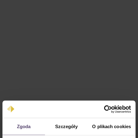
Cena regularna:
0,00 zł
Zgoda
Szczegóły
O plikach cookies
Ceny z VAT plus koszty wysyłki