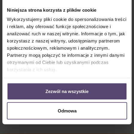
Dostępny, czas dostawy: 2-5 Tage
Niniejsza strona korzysta z plików cookie
Ilość produktu: Wprowadź żądaną ilość lub użyj przycisków, aby zwiększyć lub zm
Do koszyka
Wykorzystujemy pliki cookie do spersonalizowania treści
i reklam, aby oferować funkcje społecznościowe i
Numer produktu:
MU_PC_3422_PGE
analizować ruch w naszej witrynie. Informacje o tym, jak
korzystasz z naszej witryny, udostępniamy partnerom
społecznościowym, reklamowym i analitycznym.
Opis
Partnerzy mogą połączyć te informacje z innymi danymi
otrzymanymi od Ciebie lub uzyskanymi podczas
• Informacje o tkaninie 3422: • 52% Odbicie • 26%
Absorpcja • 22% Przepuszczalność światła • półprzez…
korzystania z ich usług.
Więcej
Properties
Zezwól na wszystkie
Opinie/Recenzje
Odmowa