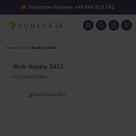
Przejdź do głównej zawartości
Doradztwo fachowe: +48 664 910 542
/
/
Home
Inne
Bezpłatne próbki
Wzór tkaniny 3422
Plisa Cosiflor Próbka
Pomiń galerię zdjęć