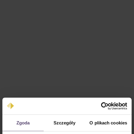
Cena regularna:
0,00 zł
Zgoda
Szczegóły
O plikach cookies
Ceny z VAT plus koszty wysyłki