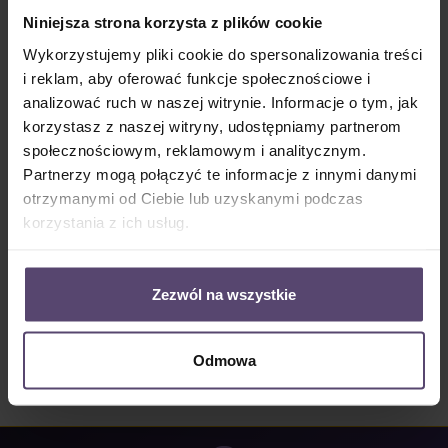
Dostępny, czas dostawy: 2-5 Tage
Niniejsza strona korzysta z plików cookie
Ilość produktu: Wprowadź żądaną ilość lub użyj przycisków, aby zwiększyć lub zm
Wykorzystujemy pliki cookie do spersonalizowania treści
Do koszyka
i reklam, aby oferować funkcje społecznościowe i
analizować ruch w naszej witrynie. Informacje o tym, jak
Numer produktu:
MU_PC_8686_PG1
korzystasz z naszej witryny, udostępniamy partnerom
społecznościowym, reklamowym i analitycznym.
Partnerzy mogą połączyć te informacje z innymi danymi
Opis
otrzymanymi od Ciebie lub uzyskanymi podczas
• Informacje o tkaninie 8686: • 48% refleksji • 35%
korzystania z ich usług.
absorpcji • 17% przepuszczalności światła • półpr…
Więcej
Properties
Zezwól na wszystkie
Opinie/Recenzje
Odmowa