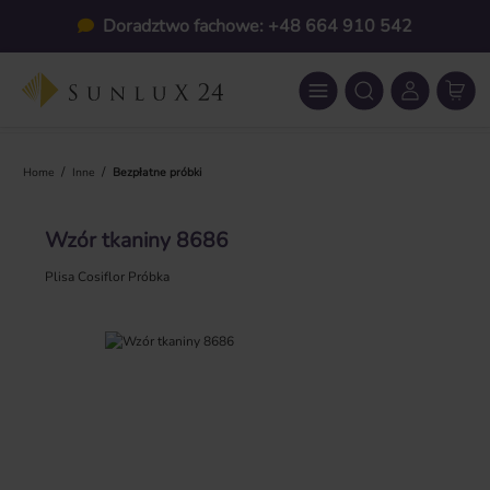
Przejdź do głównej zawartości
Doradztwo fachowe: +48 664 910 542
/
/
Home
Inne
Bezpłatne próbki
Wzór tkaniny 8686
Plisa Cosiflor Próbka
Pomiń galerię zdjęć