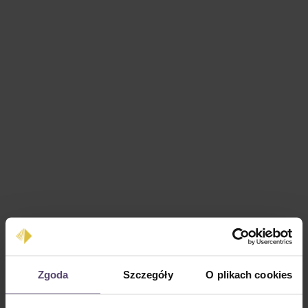
Cena regularna:
0,00 zł
Zgoda
Szczegóły
O plikach cookies
Ceny z VAT plus koszty wysyłki