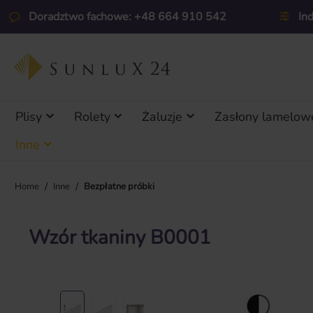
ejdź do głównej zawartości
Przejdź do wyszukiwania
Przejdź do głównej nawigacji
Doradztwo fachowe: +48 664 910 542
In
Plisy
Rolety
Żaluzje
Zasłony lamelow
Inne
/
/
Home
Inne
Bezpłatne próbki
Wzór tkaniny B0001
Pomiń galerię zdjęć