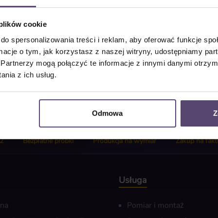
 plików cookie
do spersonalizowania treści i reklam, aby oferować funkcje sp
 B0001"
ormacje o tym, jak korzystasz z naszej witryny, udostępniamy p
Partnerzy mogą połączyć te informacje z innymi danymi otrzym
nia z ich usług.
Odmowa
Z
2
Bezpłatne próbki
Produkcja na wymiar
Zakup na fakt
Usługa
wna
Pomiar i montaż