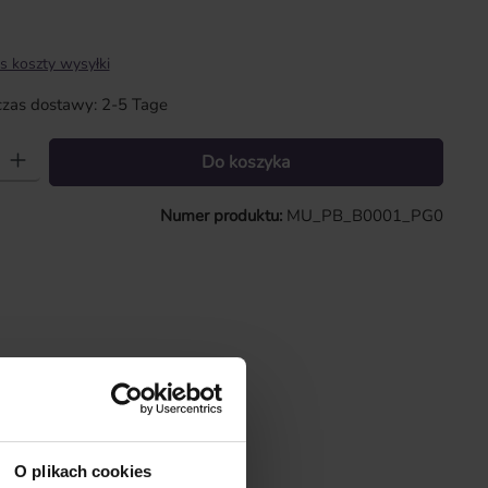
s koszty wysyłki
zas dostawy: 2-5 Tage
 Wprowadź żądaną ilość lub użyj przycisków, aby zwiększyć lub zmniejszy
Do koszyka
Numer produktu:
MU_PB_B0001_PG0
O plikach cookies