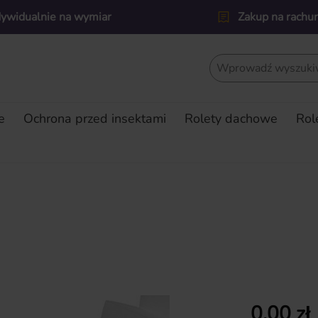
dywidualnie na wymiar
Zakup na rachu
e
Ochrona przed insektami
Rolety dachowe
Rol
Cena regularn
0,00 zł