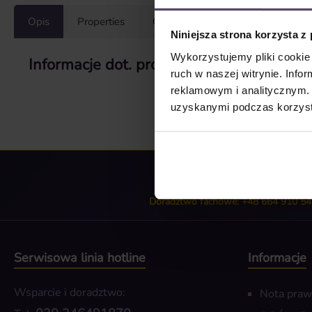
Opis
Properties
Opinie/Recenzje
Niniejsza strona korzysta z
Wykorzystujemy pliki cookie 
Informacje dot. produktu "Wzór tkaniny
ruch w naszej witrynie. Inf
reklamowym i analitycznym. 
uzyskanymi podczas korzysta
Doradztwo fachowe: +48 664 910 54
Serwisowa linia hotline
Informacje
Wsparcie i doradztwo:
Nota pra