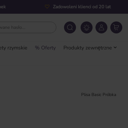
nek
Zadowoleni klienci od 20 lat
ety rzymskie
% Oferty
Produkty zewnętrzne
Plisa Basic Próbka
a: