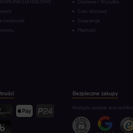
 WARUNKI HANDLOWE
Dostawa / Wysyłka
anych
Czas dostawy
a ciasteczek
Gwarancja
zwrotu
Płatność
tności
Bezpieczne zakupy
Multiple awards and certifie
edit- oder Debitkarte
Apple Pay
Przelewy24