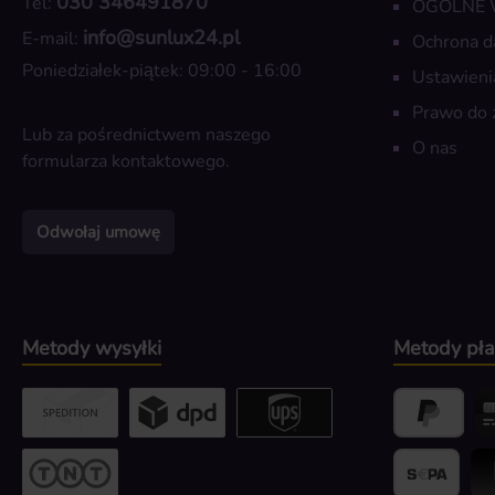
030 346491870
Tel:
OGÓLNE
info@sunlux24.pl
E-mail:
Ochrona d
Poniedziałek-piątek: 09:00 - 16:00
Ustawieni
Prawo do 
Lub za pośrednictwem naszego
O nas
formularza kontaktowego
.
Odwołaj umowę
Metody wysyłki
Metody pła
Custom image 2
Custom image 3
UPS / DPD
PayPal
Kr