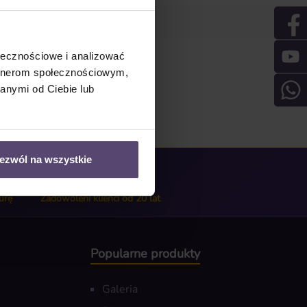
ołecznościowe i analizować
artnerom społecznościowym,
anymi od Ciebie lub
ezwól na wszystkie
urę
Zadowoleni klienci od 20 lat
Popularne produkty
Galeria