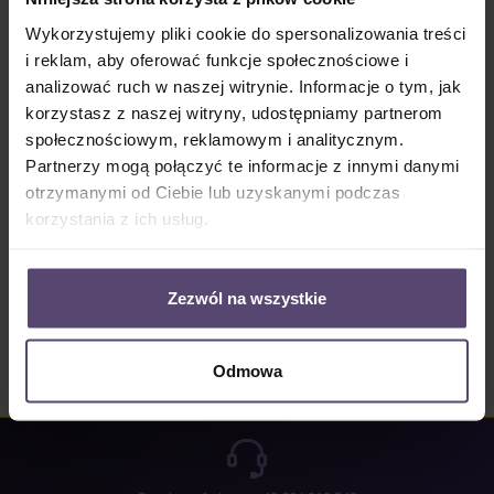
Dostępny, czas dostawy: 2-5 Tage
Wykorzystujemy pliki cookie do spersonalizowania treści
Ilość produktu: Wprowadź żądaną ilość lub użyj przycisków, aby zwiększyć lub zm
i reklam, aby oferować funkcje społecznościowe i
Do koszyka
analizować ruch w naszej witrynie. Informacje o tym, jak
korzystasz z naszej witryny, udostępniamy partnerom
Numer produktu:
MU_PB_B0056_PG3
społecznościowym, reklamowym i analitycznym.
Partnerzy mogą połączyć te informacje z innymi danymi
otrzymanymi od Ciebie lub uzyskanymi podczas
Opis
korzystania z ich usług.
Properties
Opinie/Recenzje
Zezwól na wszystkie
Odmowa