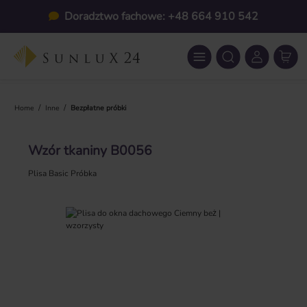
Przejdź do głównej zawartości
Doradztwo fachowe: +48 664 910 542
/
/
Home
Inne
Bezpłatne próbki
Wzór tkaniny B0056
Plisa Basic Próbka
Pomiń galerię zdjęć