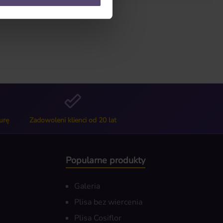
urę
Zadowoleni klienci od 20 lat
Popularne produkty
Galeria
Plisa bez wiercenia
Plisa Cosiflor