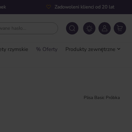
nek
Zadowoleni klienci od 20 lat
ety rzymskie
% Oferty
Produkty zewnętrzne
Plisa Basic Próbka
a: