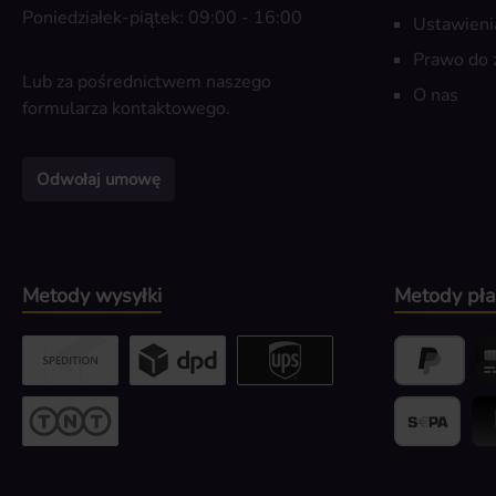
Poniedziałek-piątek: 09:00 - 16:00
Ustawieni
Prawo do 
Lub za pośrednictwem naszego
O nas
formularza kontaktowego
.
Odwołaj umowę
Metody wysyłki
Metody pła
Custom image 2
Custom image 3
UPS / DPD
PayPal
Kr
Przesyłka gabarytowa
Banktransfer
Bli