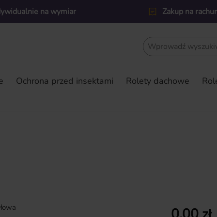
dywidualnie na wymiar
Zakup na rachu
e
Ochrona przed insektami
Rolety dachowe
Rol
Cena regularn
0,00 zł