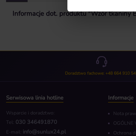
Informacje dot. produktu "Wzór tkaniny
Doradztwo fachowe: +48 664 910 54
Serwisowa linia hotline
Informacje
Wsparcie i doradztwo:
Nota pra
030 346491870
Tel:
OGÓLNE
info@sunlux24.pl
E-mail:
Ochrona d