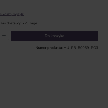
s koszty wysyłki
zas dostawy: 2-5 Tage
 Wprowadź żądaną ilość lub użyj przycisków, aby zwiększyć lub zmniejszy
Do koszyka
Numer produktu:
MU_PB_B0059_PG3