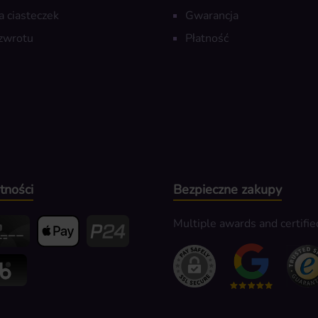
a ciasteczek
Gwarancja
zwrotu
Płatność
tności
Bezpieczne zakupy
Multiple awards and certifie
edit- oder Debitkarte
Apple Pay
Przelewy24
k