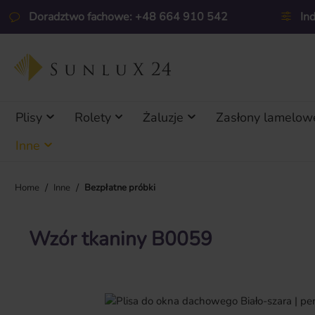
ejdź do głównej zawartości
Przejdź do wyszukiwania
Przejdź do głównej nawigacji
Doradztwo fachowe: +48 664 910 542
In
Plisy
Rolety
Żaluzje
Zasłony lamelow
Inne
/
/
Home
Inne
Bezpłatne próbki
Wzór tkaniny B0059
Pomiń galerię zdjęć