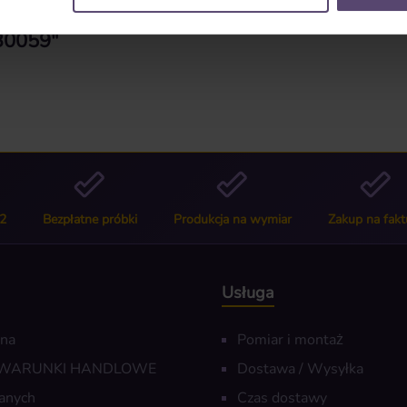
 B0059"
2
Bezpłatne próbki
Produkcja na wymiar
Zakup na fakt
Usługa
wna
Pomiar i montaż
 WARUNKI HANDLOWE
Dostawa / Wysyłka
anych
Czas dostawy