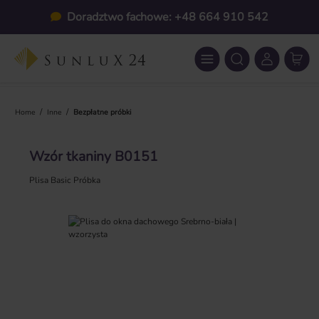
Przejdź do głównej zawartości
Doradztwo fachowe: +48 664 910 542
/
/
Home
Inne
Bezpłatne próbki
Wzór tkaniny B0151
Plisa Basic Próbka
Pomiń galerię zdjęć