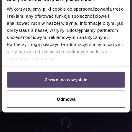
Dostępny, czas dostawy: 2-5 Tage
Wykorzystujemy pliki cookie do spersonalizowania treści
Ilość produktu: Wprowadź żądaną ilość lub użyj przycisków, aby zwiększyć lub zm
i reklam, aby oferować funkcje społecznościowe i
Do koszyka
analizować ruch w naszej witrynie. Informacje o tym, jak
korzystasz z naszej witryny, udostępniamy partnerom
Numer produktu:
MU_PB_B0151_PG2
społecznościowym, reklamowym i analitycznym.
Partnerzy mogą połączyć te informacje z innymi danymi
otrzymanymi od Ciebie lub uzyskanymi podczas
Opis
korzystania z ich usług.
Properties
Opinie/Recenzje
Zezwól na wszystkie
Odmowa