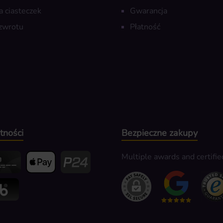
a ciasteczek
Gwarancja
zwrotu
Płatność
tności
Bezpieczne zakupy
Multiple awards and certifie
edit- oder Debitkarte
Apple Pay
Przelewy24
k