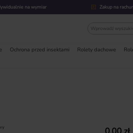
dywidualnie na wymiar
Zakup na rachu
e
Ochrona przed insektami
Rolety dachowe
Rol
Cena regularn
0,00 zł