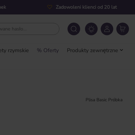
nek
Zadowoleni klienci od 20 lat
ety rzymskie
% Oferty
Produkty zewnętrzne
Plisa Basic Próbka
a: