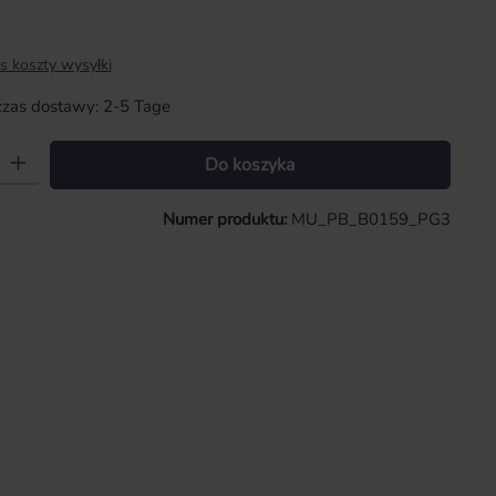
s koszty wysyłki
zas dostawy: 2-5 Tage
 Wprowadź żądaną ilość lub użyj przycisków, aby zwiększyć lub zmniejszy
Do koszyka
Numer produktu:
MU_PB_B0159_PG3