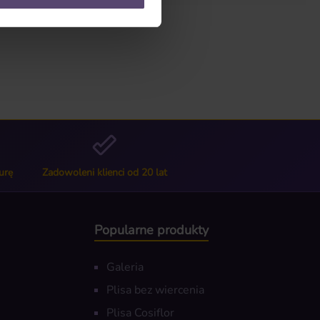
urę
Zadowoleni klienci od 20 lat
Popularne produkty
Galeria
Plisa bez wiercenia
Plisa Cosiflor