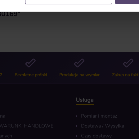
 B0169"
2
Bezpłatne próbki
Produkcja na wymiar
Zakup na fakt
Usługa
wna
Pomiar i montaż
 WARUNKI HANDLOWE
Dostawa / Wysyłka
anych
Czas dostawy