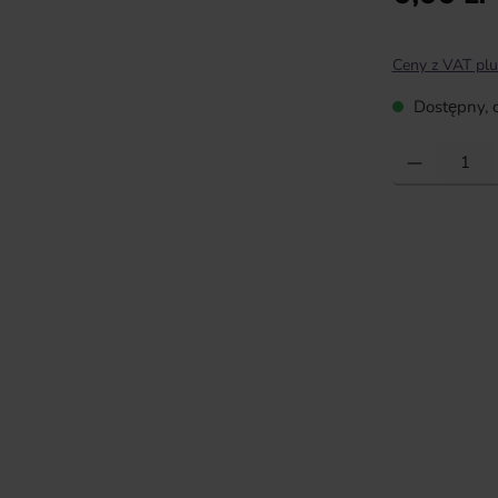
Ceny z VAT plu
Dostępny, c
Ilość produktu: