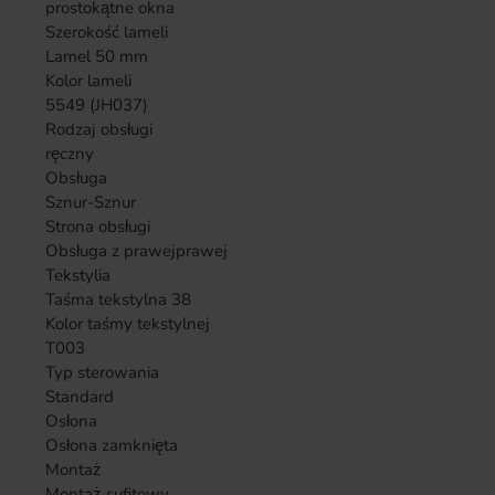
prostokątne okna
Szerokość lameli
Lamel 50 mm
Kolor lameli
5549 (JH037)
Rodzaj obsługi
ręczny
Obsługa
Sznur-Sznur
Strona obsługi
Obsługa z prawej
prawej
Tekstylia
Taśma tekstylna 38
Kolor taśmy tekstylnej
T003
Typ sterowania
Standard
Osłona
Osłona zamknięta
Montaż
Montaż sufitowy