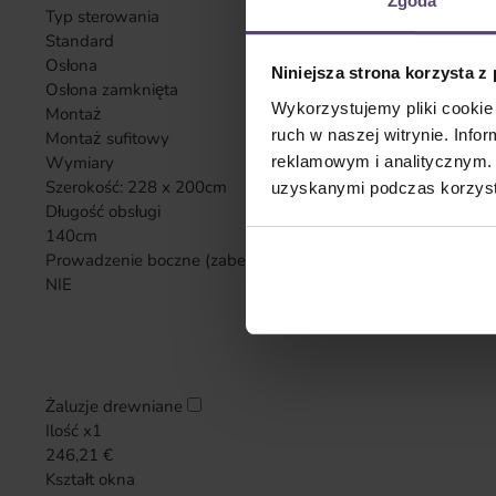
Zgoda
Typ sterowania
Standard
Osłona
Niniejsza strona korzysta z
Osłona zamknięta
Wykorzystujemy pliki cookie 
Montaż
ruch w naszej witrynie. Inf
Montaż sufitowy
reklamowym i analitycznym. 
Wymiary
Szerokość:
228 x 200cm
uzyskanymi podczas korzysta
Długość obsługi
140cm
Prowadzenie boczne (zabezpieczenie wahadłowe)
NIE
Żaluzje drewniane
Ilość x1
246,21
€
Kształt okna