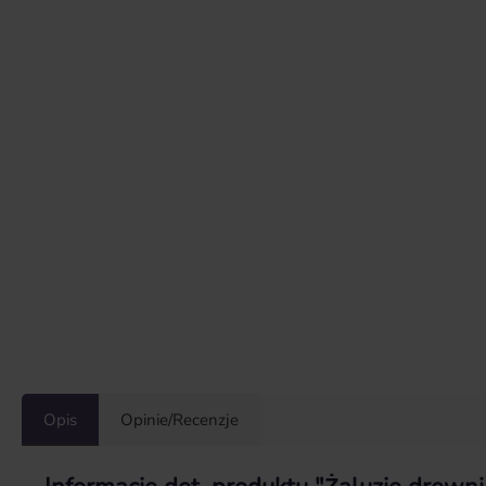
Opis
Opinie/Recenzje