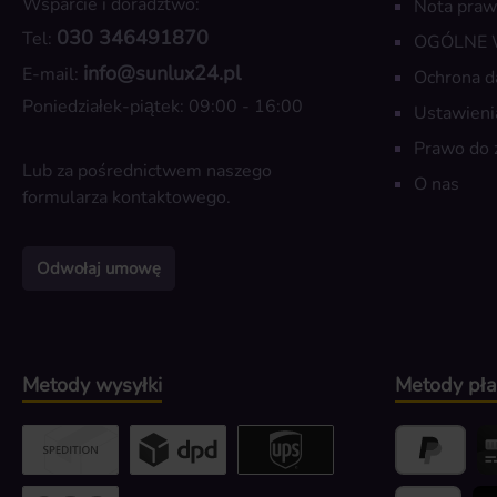
Wsparcie i doradztwo:
Nota pra
030 346491870
Tel:
OGÓLNE
info@sunlux24.pl
E-mail:
Ochrona d
Poniedziałek-piątek: 09:00 - 16:00
Ustawieni
Prawo do 
Lub za pośrednictwem naszego
O nas
formularza kontaktowego
.
Odwołaj umowę
Metody wysyłki
Metody pła
Custom image 2
Custom image 3
UPS / DPD
PayPal
Kr