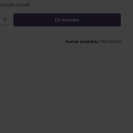
s koszty wysyłki
 Wprowadź żądaną ilość lub użyj przycisków, aby zwiększyć lub zmniejszy
Do koszyka
Numer produktu:
SW10240