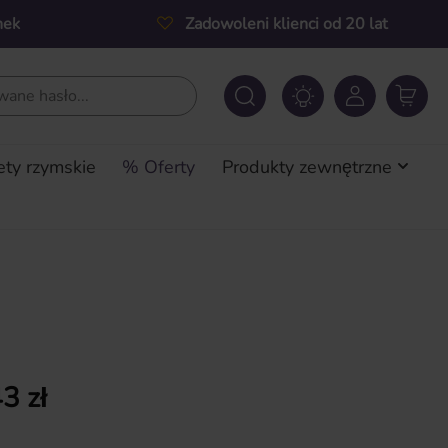
nek
Zadowoleni klienci od 20 lat
ety rzymskie
% Oferty
Produkty zewnętrzne
a:
3 zł