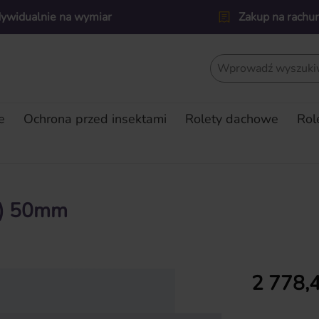
dywidualnie na wymiar
Zakup na rachu
e
Ochrona przed insektami
Rolety dachowe
Rol
7) 50mm
Cena regularn
2 778,4