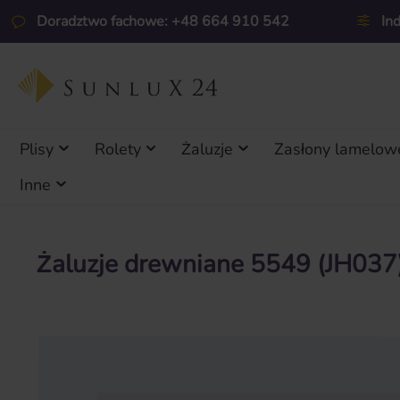
ejdź do głównej zawartości
Przejdź do wyszukiwania
Przejdź do głównej nawigacji
Doradztwo fachowe: +48 664 910 542
In
Plisy
Rolety
Żaluzje
Zasłony lamelow
Inne
Żaluzje drewniane 5549 (JH03
Pomiń galerię zdjęć