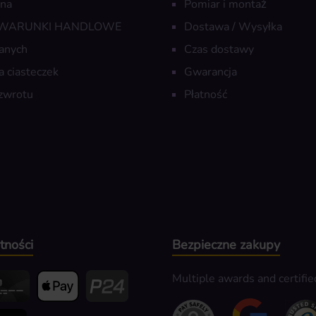
wna
Pomiar i montaż
 WARUNKI HANDLOWE
Dostawa / Wysyłka
anych
Czas dostawy
a ciasteczek
Gwarancja
zwrotu
Płatność
tności
Bezpieczne zakupy
Multiple awards and certifie
edit- oder Debitkarte
Apple Pay
Przelewy24