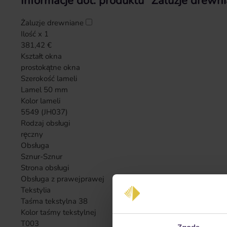
Informacje dot. produktu "Żaluzje drew
Żaluzje drewniane
Ilość x 1
381,42 €
Kształt okna
prostokątne okna
Szerokość lameli
Lamel 50 mm
Kolor lameli
5549 (JH037)
Rodzaj obsługi
ręczny
Obsługa
Sznur-Sznur
Strona obsługi
Obsługa z prawej
prawej
Tekstylia
Taśma tekstylna 38
Kolor taśmy tekstylnej
T003