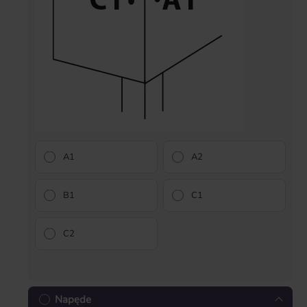
A1
A2
B1
C1
C2
Napęde