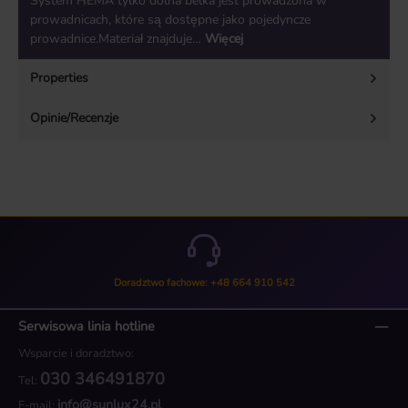
System HEMA tylko dolna belka jest prowadzona w
prowadnicach, które są dostępne jako pojedyncze
prowadnice.Materiał znajduje…
Więcej
Properties
Opinie/Recenzje
Doradztwo fachowe: +48 664 910 542
Serwisowa linia hotline
Wsparcie i doradztwo:
030 346491870
Tel:
info@sunlux24.pl
E-mail: