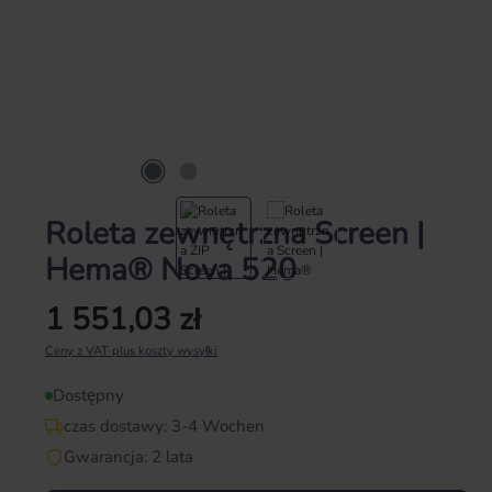
Roleta zewnętrzna Screen |
Hema® Nova 520
1 551,03 zł
Cena regularna:
Ceny z VAT plus koszty wysyłki
Dostępny
czas dostawy: 3-4 Wochen
Gwarancja: 2 lata