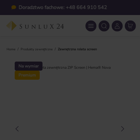
Przejdź do głównej zawartości
Indywidualnie na wymiar
/
/
Home
Produkty zewnętrzne
Zewnętrzna roleta screen
Pomiń galerię zdjęć
Na wymiar
Premium