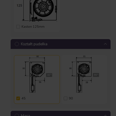
Kasten 125mm
Kształt pudełka
45
90
Masa