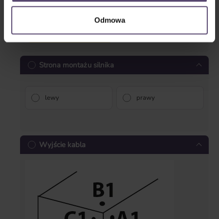
Odmowa
Silnik przełącznika
Silnik radiowy
Strona montażu silnika
lewy
prawy
Wyjście kabla