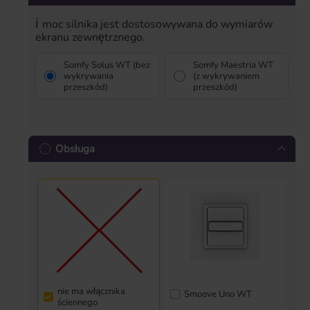
ℹ
moc silnika jest dostosowywana do wymiarów
ekranu zewnętrznego.
Somfy Solus WT (bez
Somfy Maestria WT
wykrywania
(z wykrywaniem
przeszkód)
przeszkód)
Obsługa
nie ma włącznika
Smoove Uno WT
ściennego