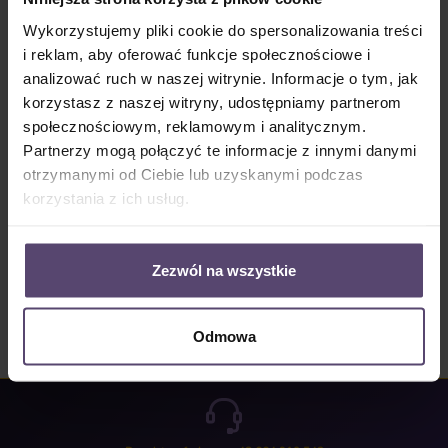
Dostępny, czas dostawy: 2-5 Tage
Wykorzystujemy pliki cookie do spersonalizowania treści
Ilość produktu: Wprowadź żądaną ilość lub użyj przycisków, aby zwiększyć lub zm
i reklam, aby oferować funkcje społecznościowe i
Do koszyka
analizować ruch w naszej witrynie. Informacje o tym, jak
korzystasz z naszej witryny, udostępniamy partnerom
Numer produktu:
MU_R_DF_3357_PG1
społecznościowym, reklamowym i analitycznym.
Partnerzy mogą połączyć te informacje z innymi danymi
otrzymanymi od Ciebie lub uzyskanymi podczas
Opis
korzystania z ich usług.
Properties
Opinie/Recenzje
Zezwól na wszystkie
Odmowa