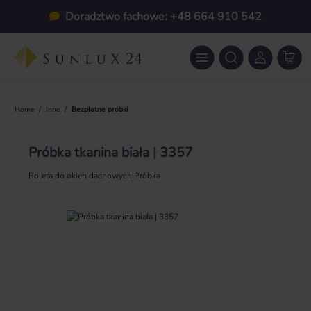
Przejdź do głównej zawartości
Doradztwo fachowe: +48 664 910 542
/
/
Home
Inne
Bezpłatne próbki
Próbka tkanina biała | 3357
Roleta do okien dachowych Próbka
Pomiń galerię zdjęć