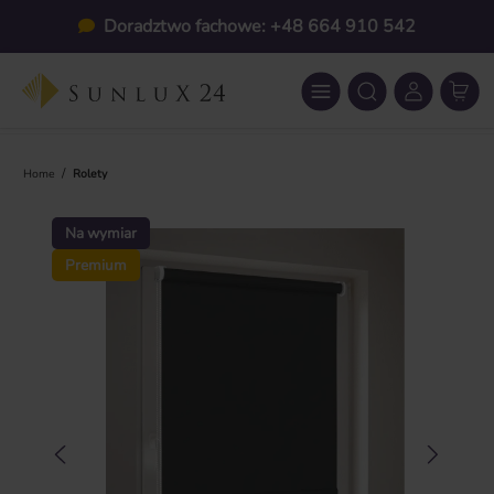
Przejdź do głównej zawartości
Doradztwo fachowe: +48 664 910 542
/
Home
Rolety
Pomiń galerię zdjęć
Na wymiar
Premium