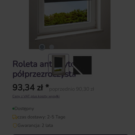
Roleta antracytowy |
półprzezroczysta
93,34 zł *
poprzednio 90,30 zł
Cena regularna:
Ceny z VAT plus koszty wysyłki
Dostępny
czas dostawy: 2-5 Tage
Gwarancja: 2 lata