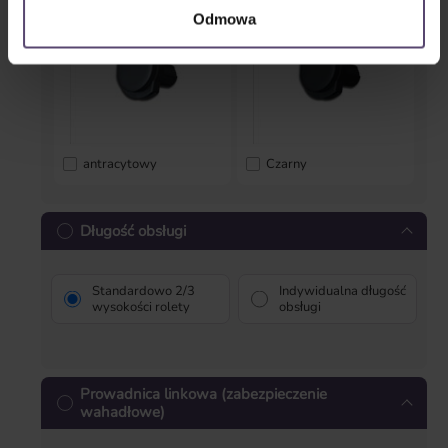
Odmowa
antracytowy
Czarny
Długość obsługi
Standardowo 2/3
Indywidualna długość
wysokości rolety
obsługi
Prowadnica linkowa (zabezpieczenie
wahadłowe)