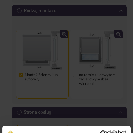
Rodzaj montażu
Montaż ścienny lub
na ramie z uchwytem
sufitowy
zaciskowym (bez
wiercenia)
Strona obsługi