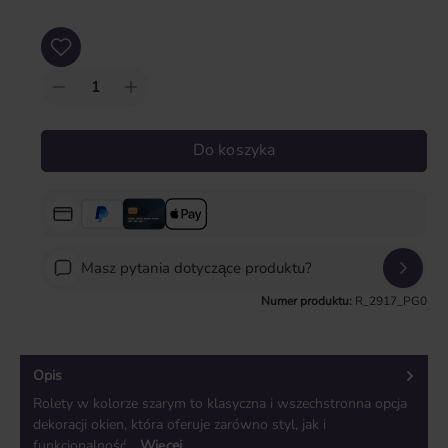
Ilość produktu: Wprowadź żądaną ilość lub użyj przycisków, aby zwiększyć lub zm
Do koszyka
Masz pytania dotyczące produktu?
Numer produktu:
R_2917_PG0
Opis
Rolety w kolorze szarym to klasyczna i wszechstronna opcja
dekoracji okien, która oferuje zarówno styl, jak i
funkcjonalność…
Więcej