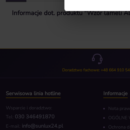
Informacje dot. produktu "Wzór lameli A
Doradztwo fachowe: +48 664 910 54
Serwisowa linia hotline
Informacje
Wsparcie i doradztwo:
Nota pra
030 346491870
Tel:
OGÓLNE
info@sunlux24.pl
E-mail:
Ochrona d