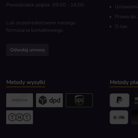
Poniedziałek-piątek: 09:00 - 16:00
Ustawieni
Prawo do 
Lub za pośrednictwem naszego
O nas
formularza kontaktowego
.
Odwołaj umowę
Metody wysyłki
Metody pła
Custom image 2
Custom image 3
UPS / DPD
PayPal
Kr
Przesyłka gabarytowa
Banktransfer
Bli