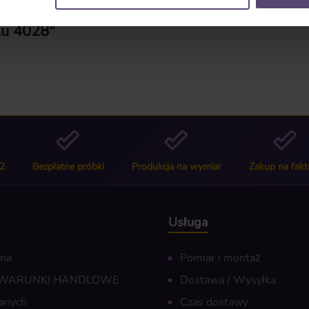
lu 4028"
2
Bezpłatne próbki
Produkcja na wymiar
Zakup na fakt
Usługa
wna
Pomiar i montaż
 WARUNKI HANDLOWE
Dostawa / Wysyłka
anych
Czas dostawy