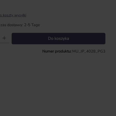
s koszty wysyłki
zas dostawy: 2-5 Tage
 Wprowadź żądaną ilość lub użyj przycisków, aby zwiększyć lub zmniejszy
Do koszyka
Numer produktu:
MU_JP_4028_PG3