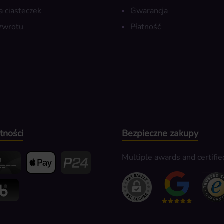
a ciasteczek
Gwarancja
zwrotu
Płatność
tności
Bezpieczne zakupy
Multiple awards and certifie
edit- oder Debitkarte
Apple Pay
Przelewy24
k