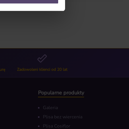
urę
Zadowoleni klienci od 20 lat
Popularne produkty
Galeria
Plisa bez wiercenia
Plisa Cosiflor