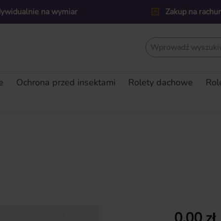
dywidualnie na wymiar
Zakup na rachu
e
Ochrona przed insektami
Rolety dachowe
Rol
Cena regularn
0,00 zł