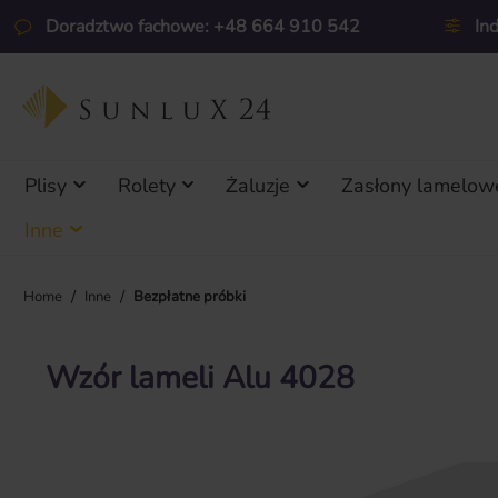
ejdź do głównej zawartości
Przejdź do wyszukiwania
Przejdź do głównej nawigacji
Doradztwo fachowe: +48 664 910 542
In
Plisy
Rolety
Żaluzje
Zasłony lamelow
Inne
/
/
Home
Inne
Bezpłatne próbki
Wzór lameli Alu 4028
Pomiń galerię zdjęć