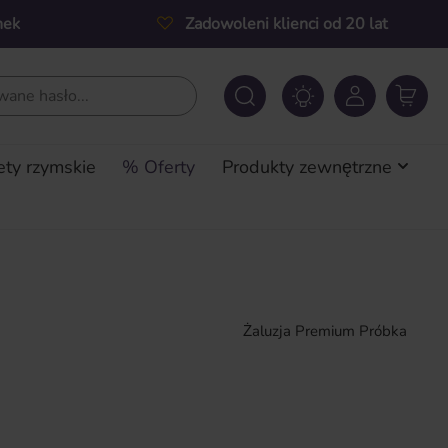
nek
Zadowoleni klienci od 20 lat
ety rzymskie
% Oferty
Produkty zewnętrzne
Żaluzja Premium Próbka
a: