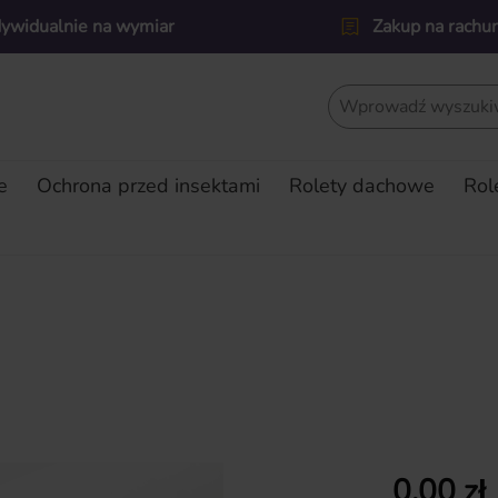
dywidualnie na wymiar
Zakup na rachu
e
Ochrona przed insektami
Rolety dachowe
Rol
Cena regularn
0,00 zł