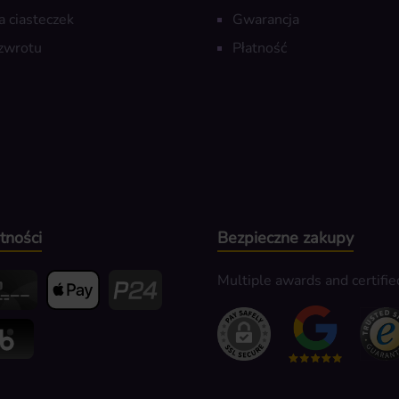
a ciasteczek
Gwarancja
zwrotu
Płatność
tności
Bezpieczne zakupy
Multiple awards and certifie
edit- oder Debitkarte
Apple Pay
Przelewy24
k