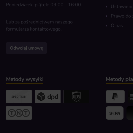
Poniedziałek-piątek: 09:00 - 16:00
Ustawieni
Prawo do 
Lub za pośrednictwem naszego
O nas
formularza kontaktowego
.
Odwołaj umowę
Metody wysyłki
Metody pła
Custom image 2
Custom image 3
UPS / DPD
PayPal
Kr
Przesyłka gabarytowa
Banktransfer
Bli