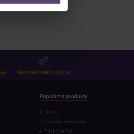
urę
Zadowoleni klienci od 20 lat
Popularne produkty
Galeria
Plisa bez wiercenia
Plisa Cosiflor