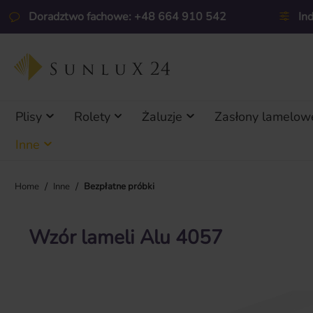
ejdź do głównej zawartości
Przejdź do wyszukiwania
Przejdź do głównej nawigacji
Doradztwo fachowe: +48 664 910 542
In
Plisy
Rolety
Żaluzje
Zasłony lamelow
Inne
/
/
Home
Inne
Bezpłatne próbki
Wzór lameli Alu 4057
Pomiń galerię zdjęć