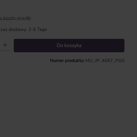
s koszty wysyłki
zas dostawy: 2-5 Tage
 Wprowadź żądaną ilość lub użyj przycisków, aby zwiększyć lub zmniejszy
Do koszyka
Numer produktu:
MU_JP_4057_PG0