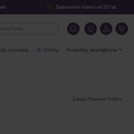
nek
Zadowoleni klienci od 20 lat
ety rzymskie
% Oferty
Produkty zewnętrzne
Żaluzja Premium Próbka
a: