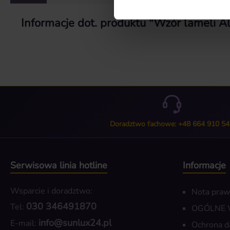
Informacje dot. produktu "Wzór lameli A
Doradztwo fachowe: +48 664 910 54
Serwisowa linia hotline
Informacje
Wsparcie i doradztwo:
Nota pra
030 346491870
Tel:
OGÓLNE
info@sunlux24.pl
E-mail:
Ochrona d