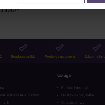
lu 4057"
2
Bezpłatne próbki
Produkcja na wymiar
Zakup na fakt
Usługa
wna
Pomiar i montaż
 WARUNKI HANDLOWE
Dostawa / Wysyłka
anych
Czas dostawy