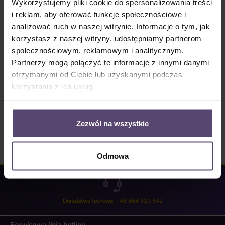
Wykorzystujemy pliki cookie do spersonalizowania treści
Do koszyka
i reklam, aby oferować funkcje społecznościowe i
analizować ruch w naszej witrynie. Informacje o tym, jak
Numer produktu:
MU_JB_924_PGB
korzystasz z naszej witryny, udostępniamy partnerom
społecznościowym, reklamowym i analitycznym.
Partnerzy mogą połączyć te informacje z innymi danymi
Opis
otrzymanymi od Ciebie lub uzyskanymi podczas
korzystania z ich usług.
Properties
Opinie/Recenzje
Zezwól na wszystkie
Odmowa
Doradztwo fachowe: +48 664 910 542
Serwisowa linia hotline