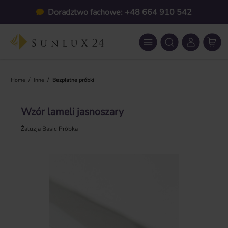
Przejdź do głównej zawartości
Doradztwo fachowe: +48 664 910 542
/
/
Home
Inne
Bezpłatne próbki
Wzór lameli jasnoszary
Żaluzja Basic Próbka
Pomiń galerię zdjęć