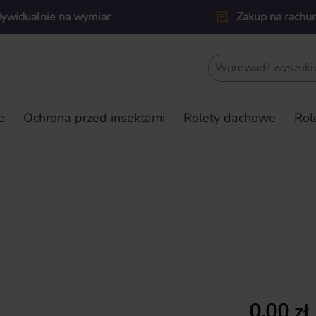
dywidualnie na wymiar
Zakup na rachu
e
Ochrona przed insektami
Rolety dachowe
Rol
Cena regularn
0,00 zł