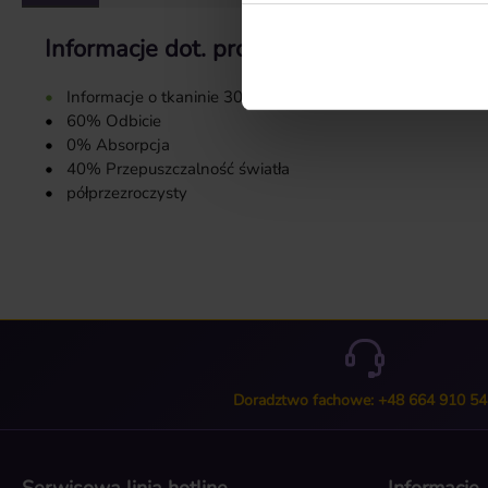
Informacje dot. produktu "Wzór tkaniny 
•
Informacje o tkaninie 3018:
•
60% Odbicie
•
0% Absorpcja
•
40% Przepuszczalność światła
•
półprzezroczysty
Doradztwo fachowe: +48 664 910 54