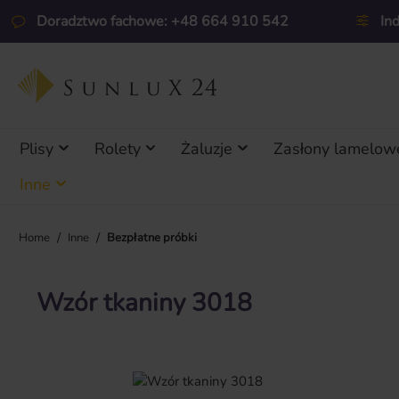
ejdź do głównej zawartości
Przejdź do wyszukiwania
Przejdź do głównej nawigacji
Doradztwo fachowe: +48 664 910 542
In
Plisy
Rolety
Żaluzje
Zasłony lamelow
Inne
/
/
Home
Inne
Bezpłatne próbki
Wzór tkaniny 3018
Pomiń galerię zdjęć