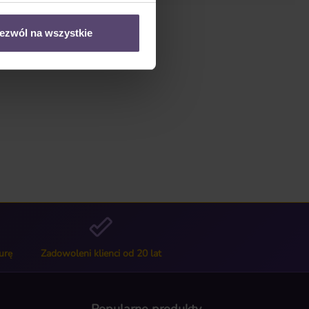
ezwól na wszystkie
urę
Zadowoleni klienci od 20 lat