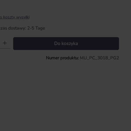
s koszty wysyłki
zas dostawy: 2-5 Tage
 Wprowadź żądaną ilość lub użyj przycisków, aby zwiększyć lub zmniejszy
Do koszyka
Numer produktu:
MU_PC_3018_PG2