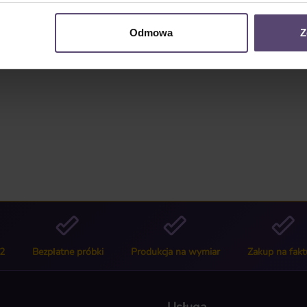
3018"
Odmowa
Z
2
Bezpłatne próbki
Produkcja na wymiar
Zakup na fakt