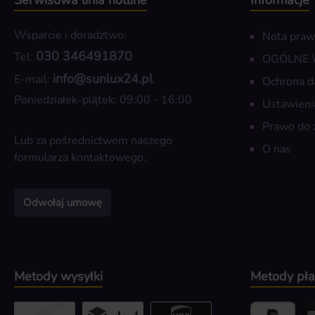
Serwisowa linia hotline
Informacje
Wsparcie i doradztwo:
Nota pra
030 346491870
Tel:
OGÓLNE
info@sunlux24.pl
E-mail:
Ochrona d
Poniedziałek-piątek: 09:00 - 16:00
Ustawieni
Prawo do 
Lub za pośrednictwem naszego
O nas
formularza kontaktowego
.
Odwołaj umowę
Metody wysyłki
Metody pła