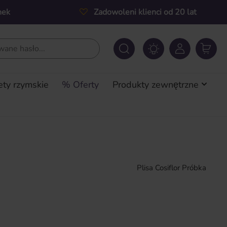
nek
Zadowoleni klienci od 20 lat
ety rzymskie
% Oferty
Produkty zewnętrzne
Plisa Cosiflor Próbka
a: