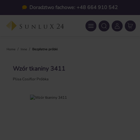
Przejdź do głównej zawartości
Doradztwo fachowe: +48 664 910 542
/
/
Home
Inne
Bezpłatne próbki
Wzór tkaniny 3411
Plisa Cosiflor Próbka
Pomiń galerię zdjęć