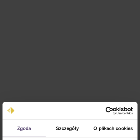
Cena regularna:
0,00 zł
Zgoda
Szczegóły
O plikach cookies
Ceny z VAT plus koszty wysyłki