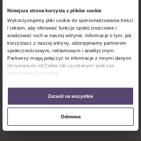
Dostępny, czas dostawy: 2-5 Tage
Niniejsza strona korzysta z plików cookie
Ilość produktu: Wprowadź żądaną ilość lub użyj przycisków, aby zwiększyć lub zm
Do koszyka
Wykorzystujemy pliki cookie do spersonalizowania treści
i reklam, aby oferować funkcje społecznościowe i
Numer produktu:
MU_PC_3411_PGE
analizować ruch w naszej witrynie. Informacje o tym, jak
korzystasz z naszej witryny, udostępniamy partnerom
społecznościowym, reklamowym i analitycznym.
Opis
Partnerzy mogą połączyć te informacje z innymi danymi
otrzymanymi od Ciebie lub uzyskanymi podczas
• Informacje o tkaninie 3411: • 48% Odbicie • 4%
Absorpcja • 48% Przepuszczalność światła • półprzezr…
korzystania z ich usług.
Więcej
Properties
Zezwól na wszystkie
Opinie/Recenzje
Odmowa