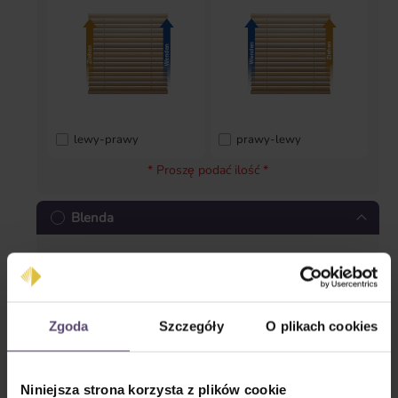
lewy-prawy
prawy-lewy
* Proszę podać ilość *
Blenda
Zgoda
Szczegóły
O plikach cookies
Blenda prosta
Blenda zamknięta
Niniejsza strona korzysta z plików cookie
* Proszę podać ilość *