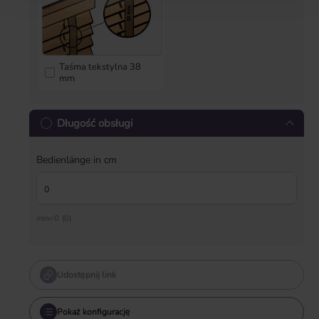
Taśma tekstylna 38
mm
Długość obsługi
Bedienlänge in cm
min=0 (0)
Udostępnij link
Pokaż konfigurację