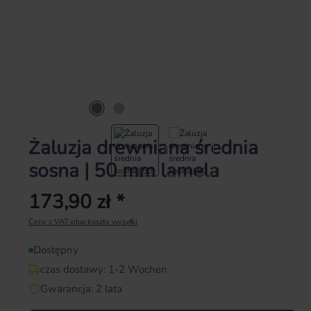
Żaluzja drewniana średnia
sosna | 50 mm lamela
173,90 zł *
Cena regularna:
Ceny z VAT plus koszty wysyłki
Dostępny
czas dostawy: 1-2 Wochen
Gwarancja: 2 lata