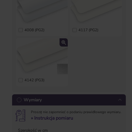
4008 (PG2)
4117 (PG2)
4142 (PG3)
Wymiary
Proszę nie zapomnieć o podaniu prawidłowego wymiaru.
» Instrukcja pomiaru
Szerokość w cm