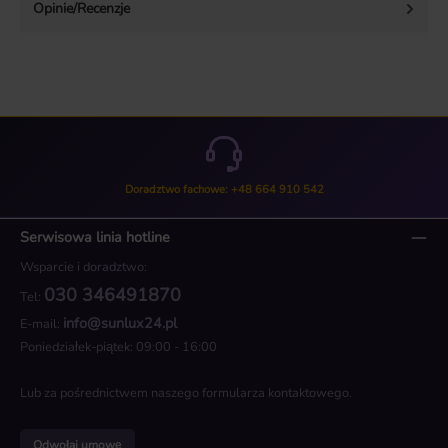
Opinie/Recenzje
Doradztwo fachowe: +48 664 910 542
Serwisowa linia hotline
Wsparcie i doradztwo:
030 346491870
Tel:
info@sunlux24.pl
E-mail:
Poniedziałek-piątek: 09:00 - 16:00
Lub za pośrednictwem naszego
formularza kontaktowego
.
Odwołaj umowę