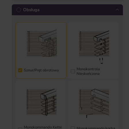
Obsługa
Monokontrola
Sznur/Pręt obrotowy
Nieskończona
Monokommando Kette
Monokommando korba