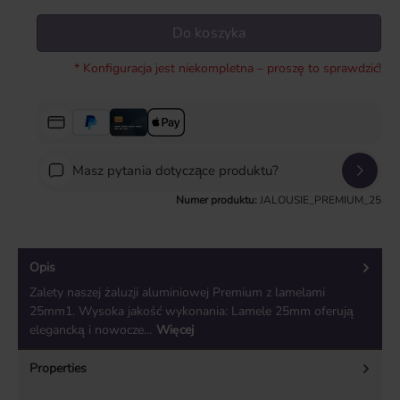
Do koszyka
* Konfiguracja jest niekompletna – proszę to sprawdzić!
Masz pytania dotyczące produktu?
Numer produktu:
JALOUSIE_PREMIUM_25
Opis
Zalety naszej żaluzji aluminiowej Premium z lamelami
25mm1. Wysoka jakość wykonania: Lamele 25mm oferują
elegancką i nowocze…
Więcej
Properties