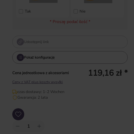
Tak
Nie
* Proszę podać ilość *
Udostępnij link
Pokaż konfigurację
119,16 zł *
Cena jednostkowa z akcesoriami
Ceny z VAT plus koszty wysyłki
czas dostawy: 1-2 Wochen
Gwarancja: 2 lata
Ilość produktu: Wprowadź żądaną ilość lub użyj przycisków, aby zwiększyć lub zm