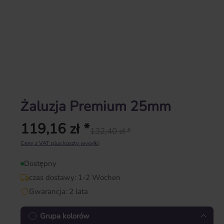
Żaluzja Premium 25mm
119,16 zł *
132,40 zł *
Cena regularna:
Ceny z VAT plus koszty wysyłki
Dostępny
czas dostawy: 1-2 Wochen
Gwarancja: 2 lata
Grupa kolorów