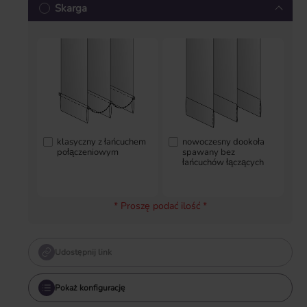
Skarga
klasyczny z łańcuchem
nowoczesny dookoła
połączeniowym
spawany bez
łańcuchów łączących
0,00 zł
10,65 zł
* Proszę podać ilość *
Udostępnij link
Pokaż konfigurację