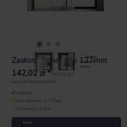
Zasłona lamelowa 127mm
142,02 zł *
157,80 zł *
Cena regularna:
Ceny z VAT plus koszty wysyłki
Dostępny
czas dostawy: 5-7 Tage
Gwarancja: 2 lata
Kolor