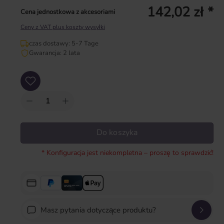
142,02 zł *
Cena jednostkowa z akcesoriami
Ceny z VAT plus koszty wysyłki
czas dostawy: 5-7 Tage
Gwarancja: 2 lata
Ilość produktu: Wprowadź żądaną ilość lub użyj przycisków, aby zwiększyć lub zm
Do koszyka
* Konfiguracja jest niekompletna – proszę to sprawdzić!
Masz pytania dotyczące produktu?