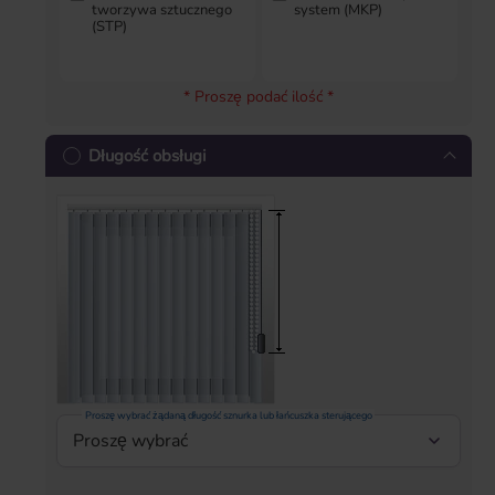
tworzywa sztucznego
system (MKP)
(STP)
0,00 zł
31,94 zł
* Proszę podać ilość *
Długość obsługi
Proszę wybrać żądaną długość sznurka lub łańcuszka sterującego