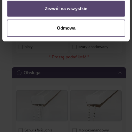
Zezwól na wszystkie
Odmowa
biały
szary anodowany
* Proszę podać ilość *
Obsługa
Sznur i łańcuch z
Monokomandowy