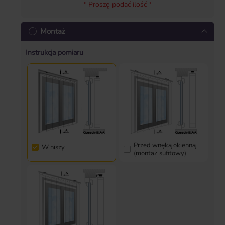
* Proszę podać ilość *
Montaż
Instrukcja pomiaru
Przed wnęką okienną
W niszy
(montaż sufitowy)