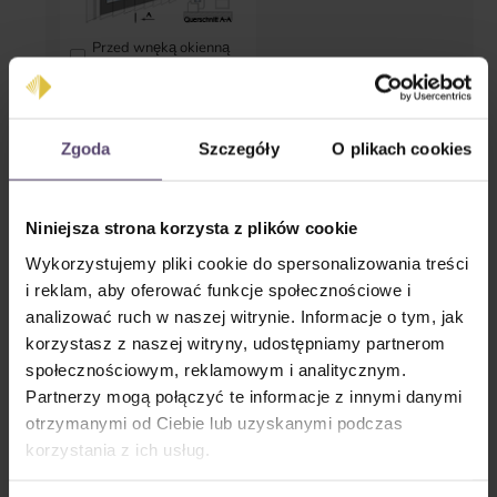
Przed wnęką okienną
(montaż ścienny)
Masa
Zgoda
Szczegóły
O plikach cookies
Szerokość w cm
Niniejsza strona korzysta z plików cookie
cm
Wykorzystujemy pliki cookie do spersonalizowania treści
Zakres: 100–450 cm
i reklam, aby oferować funkcje społecznościowe i
Wysokość w cm
analizować ruch w naszej witrynie. Informacje o tym, jak
cm
korzystasz z naszej witryny, udostępniamy partnerom
społecznościowym, reklamowym i analitycznym.
Zakres: 100–400 cm
Partnerzy mogą połączyć te informacje z innymi danymi
otrzymanymi od Ciebie lub uzyskanymi podczas
korzystania z ich usług.
Kolor systemu